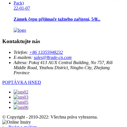
22-01-07
Zámek čepu přijímače tažného zařízení, 5/8̸...
Kontaktujte nás
Telefon:
+86 13355948232
E-mailem:
sales@ftrade-cn.com
Adresa:
Pokoj 413 AUX Central Building, No 757, Rili
Middle Road, Yinzhou District, Ningbo City, Zhejiang
Province
POPTÁVKA HNED
© Copyright - 2010-2022: Všechna práva vyhrazena.