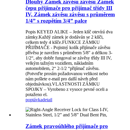
Dlouhý Zámek závěsu závěsu Zámek
čepu přijímače pro přijímač třídy III
IV, Zámek závěsu závěsu s průměrem
1/4” s rozpětím 3/4” palce
Popis KEYED ALIKE – Jeden klíč otevírá dva
zámky.Každý zámek je dodáván se 2 klíči,
celkem tedy 4 klíče.FUNKCE ZÁMKU
PŘIJÍMAČE - Pojistný kolík přijímače závěsu
přívěsu je navržen s průměrem 5/8″ a délkou 3-
1/2“, aby dobře fungoval se závěsy třídy III IV,
velkým tažným vozidlem, nákladním
automobilem, 2“ 2-1/2 “přijímač závěsu.
(Potvrďte prosím požadovanou velikost nebo
nám pošlete e-mail pro další návrh před
objednávkou).VLASTNOSTI ZÁMKU
SPOJKY – Vyrobeno z vysoce pevné oceli a
potaženo el.
poptávka
detail
Zámek pravoúhlého přijímače pro