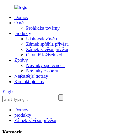
Domov
O nás
Prohlídka továrny
produkty
Utahovák závěsu
Zámek spřáhla přívěsu
Zámek závěsu přívěsu
Chránič ložisek kol
Zprávy
Novinky společnosti
Novinky z oboru
Nejčastější dotazy
Kontaktujte nás
English
Domov
produkty
Zámek závěsu přívěsu
Kategorie