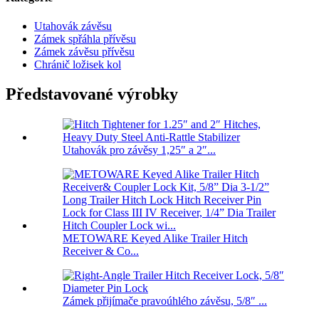
Utahovák závěsu
Zámek spřáhla přívěsu
Zámek závěsu přívěsu
Chránič ložisek kol
Představované výrobky
Utahovák pro závěsy 1,25″ a 2″...
METOWARE Keyed Alike Trailer Hitch
Receiver & Co...
Zámek přijímače pravoúhlého závěsu, 5/8″ ...