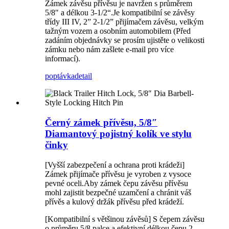
Zámek závěsu přívěsu je navržen s průměrem
5/8″ a délkou 3-1/2“.Je kompatibilní se závěsy
třídy III IV, 2” 2-1/2” přijímačem závěsu, velkým
tažným vozem a osobním automobilem (Před
zadáním objednávky se prosím ujistěte o velikosti
zámku nebo nám zašlete e-mail pro více
informací).
poptávka
detail
Černý zámek přívěsu, 5/8″
Diamantový pojistný kolík ve stylu
činky
[Vyšší zabezpečení a ochrana proti krádeži]
Zámek přijímače přívěsu je vyroben z vysoce
pevné oceli.Aby zámek čepu závěsu přívěsu
mohl zajistit bezpečné uzamčení a chránit váš
přívěs a kulový držák přívěsu před krádeží.
[Kompatibilní s většinou závěsů] S čepem závěsu
o průměru 5/8 palce a efektivní délkou čepu 2-