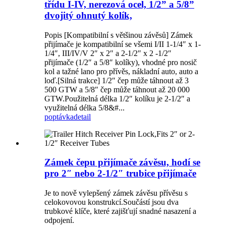
třídu I-IV, nerezová ocel, 1/2” a 5/8”
dvojitý ohnutý kolík,
Popis [Kompatibilní s většinou závěsů] Zámek
přijímače je kompatibilní se všemi I/II 1-1/4″ x 1-
1/4″, III/IV/V 2″ x 2″ a 2-1/2″ x 2 -1/2″
přijímače (1/2″ a 5/8″ kolíky), vhodné pro nosič
kol a tažné lano pro přívěs, nákladní auto, auto a
loď.[Silná trakce] 1/2″ čep může táhnout až 3
500 GTW a 5/8″ čep může táhnout až 20 000
GTW.Použitelná délka 1/2″ kolíku je 2-1/2″ a
využitelná délka 5/8&#...
poptávka
detail
Zámek čepu přijímače závěsu, hodí se
pro 2″ nebo 2-1/2″ trubice přijímače
Je to nově vylepšený zámek závěsu přívěsu s
celokovovou konstrukcí.Součástí jsou dva
trubkové klíče, které zajišťují snadné nasazení a
odpojení.