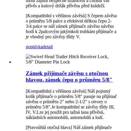
mohl zajistit bezpečné uzamčení a chránit váš
přívěs a kulový držák přívěsu před krádeží.
[Kompatibilní s většinou závěsů] S čepem závěsu
o průměru 5/8 palce a efektivní délkou čepu 2-
3/4 palce se náš zámek přijímače závěsu návěsu
hodí k 2palcovým jakýmkoli trubkám přijímače a
je vhodný pro závěsy třídy V.
poptávka
detail
Zámek přijímače závěsu s otočnou
hlavou, zámek čepu o průměru 5/8″
[Kompatibilní s většinou závěsů] Náš pojistný
kolík přijímače o průměru 5/8″ pasuje na přijímač
závěsu o průměru 2″ nebo 2-1/2″ s otvory o
průměru 5/8″.Je kompatibilní se závěsy třídy III,
IV, V.Lze jej použít pro tažná lana přívěsů,
nákladních automobilů, automobilů a lodí.
[Pravoúhlá otočná hlava] Náš zámek přijímače