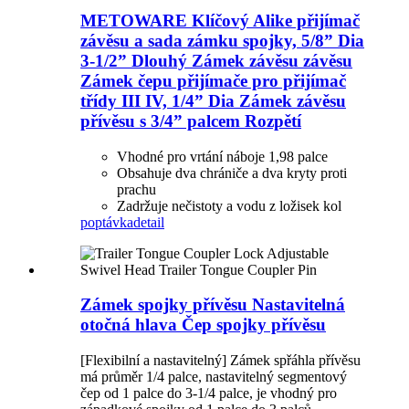
METOWARE Klíčový Alike přijímač
závěsu a sada zámku spojky, 5/8” Dia
3-1/2” Dlouhý Zámek závěsu závěsu
Zámek čepu přijímače pro přijímač
třídy III IV, 1/4” Dia Zámek závěsu
přívěsu s 3/4” palcem Rozpětí
Vhodné pro vrtání náboje 1,98 palce
Obsahuje dva chrániče a dva kryty proti
prachu
Zadržuje nečistoty a vodu z ložisek kol
poptávka
detail
Zámek spojky přívěsu Nastavitelná
otočná hlava Čep spojky přívěsu
[Flexibilní a nastavitelný] Zámek spřáhla přívěsu
má průměr 1/4 palce, nastavitelný segmentový
čep od 1 palce do 3-1/4 palce, je vhodný pro