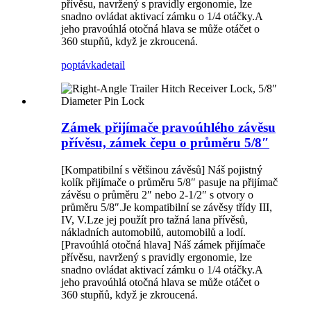
přívěsu, navržený s pravidly ergonomie, lze
snadno ovládat aktivací zámku o 1/4 otáčky.A
jeho pravoúhlá otočná hlava se může otáčet o
360 stupňů, když je zkroucená.
poptávka
detail
Zámek přijímače pravoúhlého závěsu
přívěsu, zámek čepu o průměru 5/8″
[Kompatibilní s většinou závěsů] Náš pojistný
kolík přijímače o průměru 5/8″ pasuje na přijímač
závěsu o průměru 2″ nebo 2-1/2″ s otvory o
průměru 5/8″.Je kompatibilní se závěsy třídy III,
IV, V.Lze jej použít pro tažná lana přívěsů,
nákladních automobilů, automobilů a lodí.
[Pravoúhlá otočná hlava] Náš zámek přijímače
přívěsu, navržený s pravidly ergonomie, lze
snadno ovládat aktivací zámku o 1/4 otáčky.A
jeho pravoúhlá otočná hlava se může otáčet o
360 stupňů, když je zkroucená.