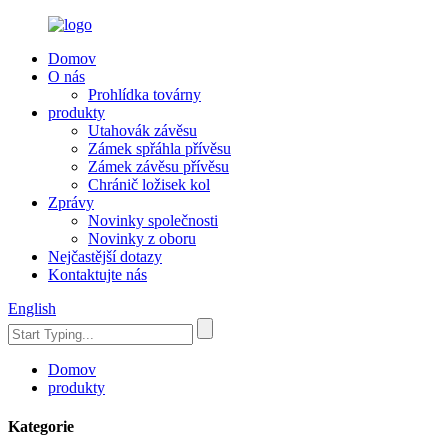
Domov
O nás
Prohlídka továrny
produkty
Utahovák závěsu
Zámek spřáhla přívěsu
Zámek závěsu přívěsu
Chránič ložisek kol
Zprávy
Novinky společnosti
Novinky z oboru
Nejčastější dotazy
Kontaktujte nás
English
Domov
produkty
Kategorie