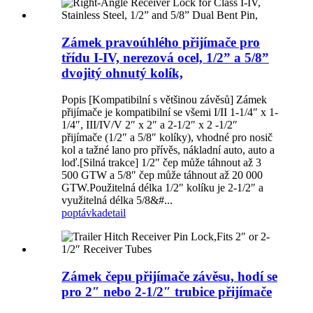
Zámek pravoúhlého přijímače pro
třídu I-IV, nerezová ocel, 1/2” a 5/8”
dvojitý ohnutý kolík,
Popis [Kompatibilní s většinou závěsů] Zámek
přijímače je kompatibilní se všemi I/II 1-1/4″ x 1-
1/4″, III/IV/V 2″ x 2″ a 2-1/2″ x 2 -1/2″
přijímače (1/2″ a 5/8″ kolíky), vhodné pro nosič
kol a tažné lano pro přívěs, nákladní auto, auto a
loď.[Silná trakce] 1/2″ čep může táhnout až 3
500 GTW a 5/8″ čep může táhnout až 20 000
GTW.Použitelná délka 1/2″ kolíku je 2-1/2″ a
využitelná délka 5/8&#...
poptávka
detail
Zámek čepu přijímače závěsu, hodí se
pro 2″ nebo 2-1/2″ trubice přijímače