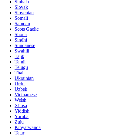
Sinhala
Slovak
Slovenian
Somali
Samoan
Scots Gaelic
Shona
Sindhi
Sundanese
Swahili
Tajik
Tamil
Telugu
Thai
Ukrainian
Urdu
Uzbek
Vietnamese
Welsh
Xhosa
Yiddish
Yoruba
Zulu
Kinyarwanda
Tatar