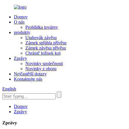
Domov
O nás
Prohlídka továrny
produkty
Utahovák závěsu
Zámek spřáhla přívěsu
Zámek závěsu přívěsu
Chránič ložisek kol
Zprávy
Novinky společnosti
Novinky z oboru
Nejčastější dotazy
Kontaktujte nás
English
Domov
Zprávy
Zprávy