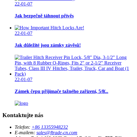
22-01-07
Jak bezpečně táhnout přívěs
22-01-07
Jak důležité jsou zámky závěsů!
22-01-07
Zámek čepu přijímače tažného zařízení, 5/8̸...
Kontaktujte nás
Telefon:
+86 13355948232
E-mailem:
sales@ftrade-cn.com