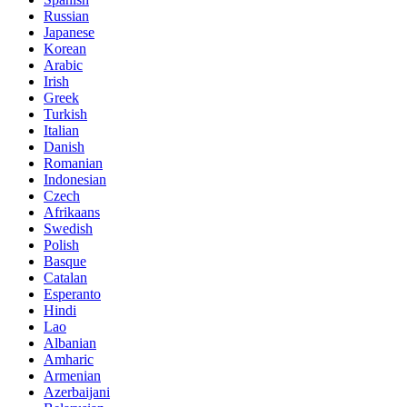
Russian
Japanese
Korean
Arabic
Irish
Greek
Turkish
Italian
Danish
Romanian
Indonesian
Czech
Afrikaans
Swedish
Polish
Basque
Catalan
Esperanto
Hindi
Lao
Albanian
Amharic
Armenian
Azerbaijani